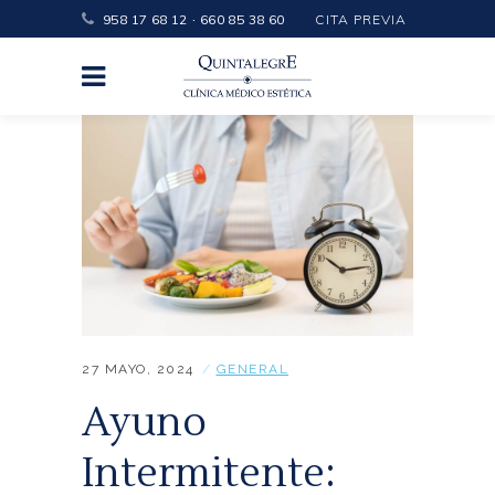
·
958 17 68 12
660 85 38 60
CITA PREVIA
27 MAYO, 2024
GENERAL
Ayuno
Intermitente: